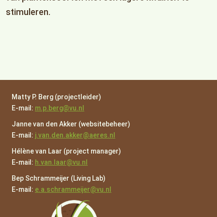
stimuleren.
Matty P. Berg (projectleider)
E-mail:
m.p.berg@vu.nl
Janne van den Akker (websitebeheer)
E-mail:
j.van.den.akker@aeres.nl
Hélène van Laar (project manager)
E-mail:
h.van.laar@vu.nl
Bep Schrammeijer (Living Lab)
E-mail:
e.a.schrammeijer@vu.nl